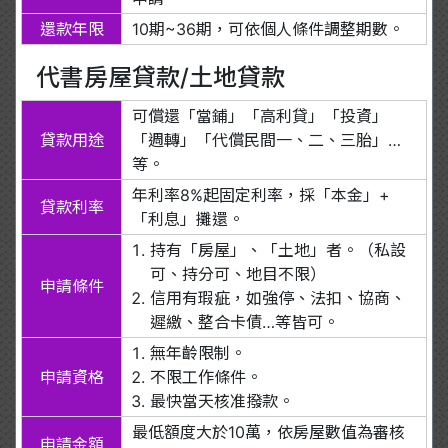
還款年限
10期~36期，可依個人條件調整期數。
代書房屋貸款/土地貸款
可償還「當鋪」「高利貸」「投資」
貸款用途
「週轉」「代償民間一、二、三胎」…
等。
年利率8%起固定利率，採「本金」+
貸款利率
「利息」攤還。
持有「房屋」、「土地」者。（私設
可、持分可、地目不限）
申請條件
信用有瑕疵，如強停、法扣、協商、
遲繳、整合卡債…等皆可。
無年齡限制。
申請資格
不限工作條件。
最快當天核准撥款。
最低額度大於10萬，依房屋數值為審核
申請金額