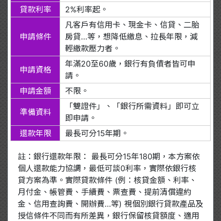
貸款利率
2%利率起。
凡客戶有信用卡、現金卡、信貸、二胎
申請條件
房貸…等，想降低繳息、拉長年限，減
輕繳款壓力者。
年滿20至60歲，銀行有負債者皆可申
申請資格
請。
申請金額
不限。
「雙證件」、「銀行所需資料」即可立
準備資料
即申請。
還款年限
最長可分15年期。
註：銀行還款年限： 最長可分15年180期，本方案依
個人還款能力協調，最低可談0利率，實際依銀行核
貸方案為準。實際貸款條件 (例：核貸金額、利率、
月付金、帳管費、手續費、票查費、提前清償違約
金、信用查詢費、開辦費…等) 視個別銀行貸款產品及
授信條件不同而有所差異，銀行保留核貸額度、適用