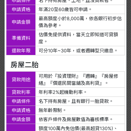
申請條件
名下持有房屋、土地，且沒貸款者。
申請資格
年滿20至60歲皆可申請。
最高額度小於8,000萬，依各銀行初步估
申請金額
價為參考。
估價免提供資料，當天立即知道可貸額
準備資料
度。
還款年限
可分10年~30年，或者週轉型只繳息。
房屋二胎
可用於『投資理財』『週轉』『房屋修
貸款用途
繕』『償還民間當舖及高利貸』。
貸款利率
年利率2%起機動利率。
申請條件
名下持有房屋，且有銀行一胎貸款。
申請資格
無年齡限制。
申請金額
依客戶條件及房屋數值為審核標準。
額度100萬內免估價(最高超貸130%)、