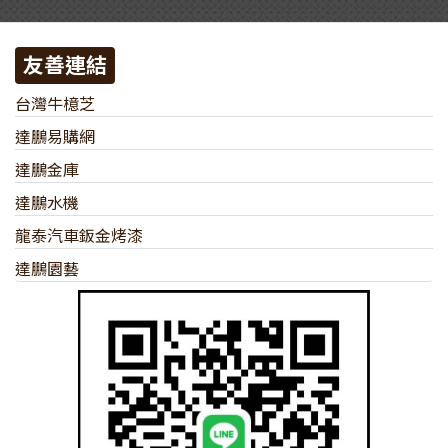
友善連結
台灣牛檍芝
達鵬易購網
達鵬金庫
達鵬水機
龍泰汽車鈑金烤漆
達鵬園藝