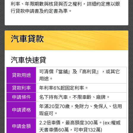
利率、年限期數與核貸與否之權利，詳細約定應以銀
行貸款申請書及約定書為準。
汽車貸款
汽車快速貸
可清償『當舖』及『高利貸』，或其它
貸款用途
用途。
貸款利率
年利率6%起固定利率。
申請條件
名下持有汽車，不限車齡、廠牌。
年滿20至70歲，免財力、免保人、信用
申請資格
瑕疵可。
2.2倍車價，最高額度300萬。(ex:權威
申請金額
天書車價60萬，可申貸132萬)