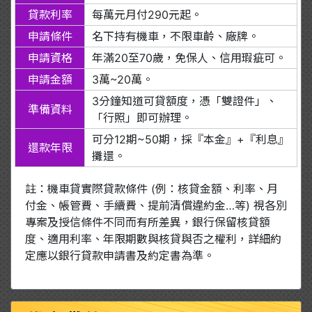
貸款利率
每萬元月付290元起。
申請條件
名下持有機車，不限車齡、廠牌。
申請資格
年滿20至70歲，免保人、信用瑕疵可。
申請金額
3萬~20萬。
3分鐘知道可貸額度，憑「雙證件」、
準備資料
「行照」即可辦理。
可分12期~50期，採『本金』+『利息』
還款年限
攤還。
註：機車貸實際貸款條件 (例：核貸金額、利率、月
付金、帳管費、手續費、提前清償違約金…等) 視各別
專案及授信條件不同而有所差異，銀行保留核貸額
度、適用利率、年限期數與核貸與否之權利，詳細約
定應以銀行貸款申請書及約定書為準。