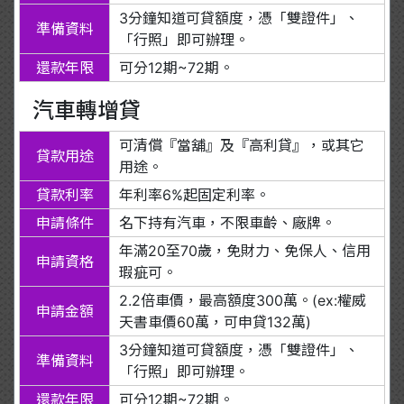
3分鐘知道可貸額度，憑「雙證件」、
準備資料
「行照」即可辦理。
還款年限
可分12期~72期。
汽車轉增貸
可清償『當舖』及『高利貸』，或其它
貸款用途
用途。
貸款利率
年利率6%起固定利率。
申請條件
名下持有汽車，不限車齡、廠牌。
年滿20至70歲，免財力、免保人、信用
申請資格
瑕疵可。
2.2倍車價，最高額度300萬。(ex:權威
申請金額
天書車價60萬，可申貸132萬)
3分鐘知道可貸額度，憑「雙證件」、
準備資料
「行照」即可辦理。
還款年限
可分12期~72期。