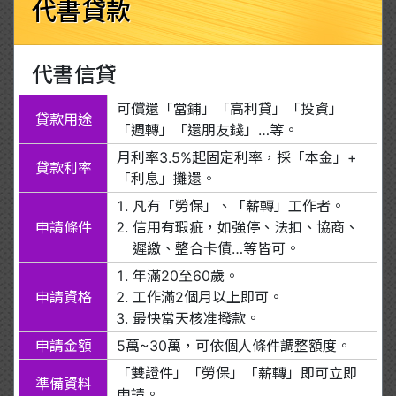
代書貸款
代書信貸
可償還「當鋪」「高利貸」「投資」
貸款用途
「週轉」「還朋友錢」…等。
月利率3.5%起固定利率，採「本金」+
貸款利率
「利息」攤還。
凡有「勞保」、「薪轉」工作者。
申請條件
信用有瑕疵，如強停、法扣、協商、
遲繳、整合卡債…等皆可。
年滿20至60歲。
申請資格
工作滿2個月以上即可。
最快當天核准撥款。
申請金額
5萬~30萬，可依個人條件調整額度。
「雙證件」「勞保」「薪轉」即可立即
準備資料
申請。