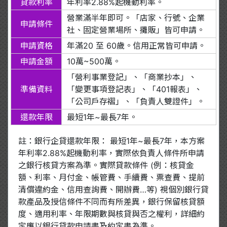
貸款利率
年利率2.88%起機動利率。
營業滿半年即可。「店家、行號、企業
申請條件
社、固定營業場所、攤販」皆可申請。
申請資格
年滿20 至 60歲。信用正常皆可申請。
申請金額
10萬~500萬。
「營利事業登記」、「商業抄本」、
準備資料
「變更事項登記表」、「401報表」、
「公司戶存褶」、「負責人雙證件」。
還款年限
最短1年~最長7年。
註：銀行企貸還款年限： 最短1年~最長7年，本方案
年利率2.88%起機動利率，實際依負責人條件所申請
之銀行核貸方案為準。實際貸款條件 (例：核貸金
額、利率、月付金、帳管費、手續費、票查費、提前
清償違約金、信用查詢費、開辦費…等) 視個別銀行貸
款產品及授信條件不同而有所差異，銀行保留核貸額
度、適用利率、年限期數與核貸與否之權利，詳細約
定應以銀行貸款申請書及約定書為準。