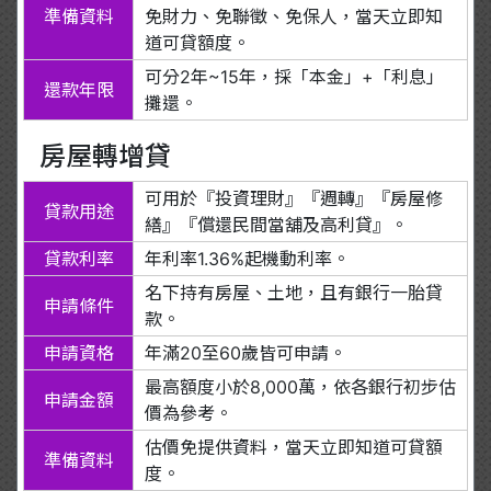
準備資料
免財力、免聯徵、免保人，當天立即知
道可貸額度。
可分2年~15年，採「本金」+「利息」
還款年限
攤還。
房屋轉增貸
可用於『投資理財』『週轉』『房屋修
貸款用途
繕』『償還民間當舖及高利貸』。
貸款利率
年利率1.36%起機動利率。
名下持有房屋、土地，且有銀行一胎貸
申請條件
款。
申請資格
年滿20至60歲皆可申請。
最高額度小於8,000萬，依各銀行初步估
申請金額
價為參考。
估價免提供資料，當天立即知道可貸額
準備資料
度。