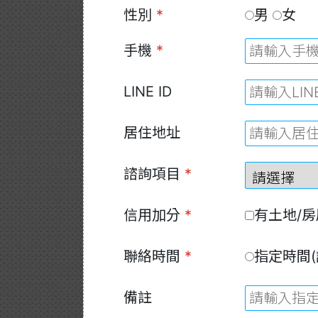
性別
*
男
女
手機
*
LINE ID
居住地址
諮詢項目
*
信用加分
*
有土地/房
聯絡時間
*
指定時間(
備註