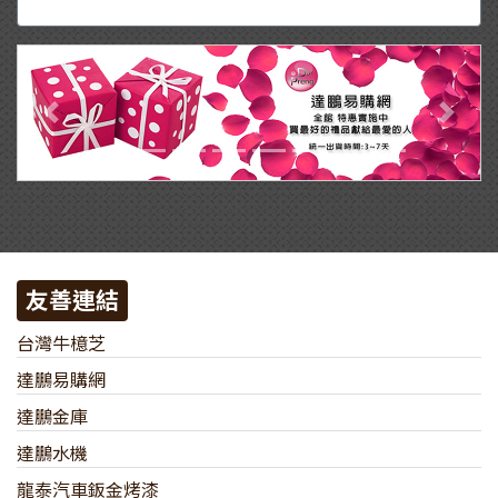
Previous
Next
友善連結
台灣牛檍芝
達鵬易購網
達鵬金庫
達鵬水機
龍泰汽車鈑金烤漆