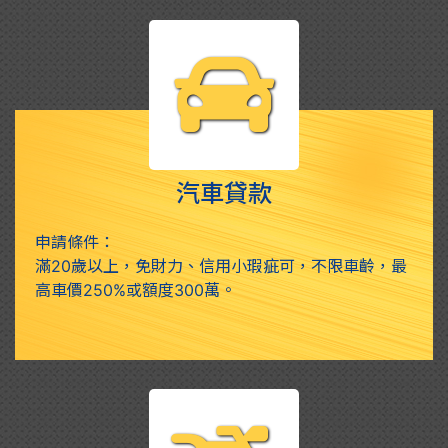
汽車貸款
申請條件：
滿20歲以上，免財力、信用小瑕疵可，不限車齡，最
高車價250%或額度300萬。