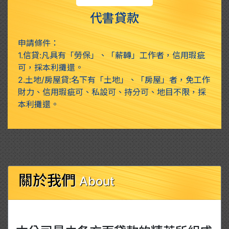
代書貸款
申請條件：
1.信貸:凡具有「勞保」、「薪轉」工作者，信用瑕疵
可，採本利攤還。
2.土地/房屋貸:名下有「土地」、「房屋」者，免工作
財力、信用瑕疵可、私設可、持分可、地目不限，採
本利攤還。
關於我們
About